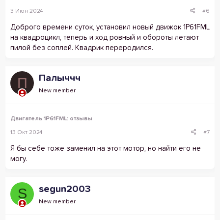
3 Июн 2024
#6
Доброго времени суток, установил новый движок 1P61FML
на квадроцикл, теперь и ход ровный и обороты летают
пилой без соплей. Квадрик переродился.
Палыччч
П
New member
Двигатель 1P61FML: отзывы
13 Окт 2024
#7
Я бы себе тоже заменил на этот мотор, но найти его не
могу.
segun2003
S
New member