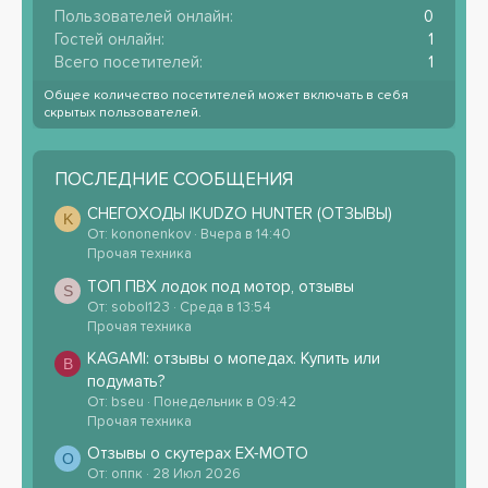
Пользователей онлайн
0
Гостей онлайн
1
Всего посетителей
1
Общее количество посетителей может включать в себя
скрытых пользователей.
ПОСЛЕДНИЕ СООБЩЕНИЯ
СНЕГОХОДЫ IKUDZO HUNTER (ОТЗЫВЫ)
K
От: kononenkov
Вчера в 14:40
Прочая техника
ТОП ПВХ лодок под мотор, отзывы
S
От: sobol123
Среда в 13:54
Прочая техника
KAGAMI: отзывы о мопедах. Купить или
B
подумать?
От: bseu
Понедельник в 09:42
Прочая техника
Отзывы о скутерах EX-MOTO
О
От: оппк
28 Июл 2026