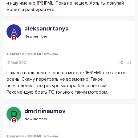
и ищу именно 1P61FML. Пока не нашел. Хоть ты покупай
мопед и разбирай его....
aleksandrtanya
A
New member
Двигатель 1P61FML: отзывы
15 Май 2024
#5
Пахал в прошлом сезоне на моторе 1P61FML все лето и
осень. Скажу перегреть не возможно. Такое
впечатление, что ресурс мотора бесконечный.
Рекомендую брать ТС только с таким мотором.
dmitriinaumov
D
New member
Двигатель 1P61FML: отзывы