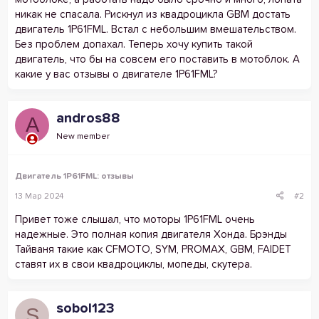
никак не спасала. Рискнул из квадроцикла GBM достать
двигатель 1P61FML. Встал с небольшим вмешательством.
Без проблем допахал. Теперь хочу купить такой
двигатель, что бы на совсем его поставить в мотоблок. А
какие у вас отзывы о двигателе 1P61FML?
andros88
A
New member
Двигатель 1P61FML: отзывы
13 Мар 2024
#2
Привет тоже слышал, что моторы 1P61FML очень
надежные. Это полная копия двигателя Хонда. Брэнды
Тайваня такие как CFMOTO, SYM, PROMAX, GBM, FAIDET
ставят их в свои квадроциклы, мопеды, скутера.
sobol123
S