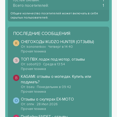
Гостей онлайн
1
Всего посетителей
1
Общее количество посетителей может включать в себя
скрытых пользователей.
ПОСЛЕДНИЕ СООБЩЕНИЯ
СНЕГОХОДЫ IKUDZO HUNTER (ОТЗЫВЫ)
K
От: kononenkov
Четверг в 14:40
Прочая техника
ТОП ПВХ лодок под мотор, отзывы
S
От: sobol123
Среда в 13:54
Прочая техника
KAGAMI: отзывы о мопедах. Купить или
B
подумать?
От: bseu
Понедельник в 09:42
Прочая техника
Отзывы о скутерах EX-MOTO
О
От: оппк
28 Июл 2026
Прочая техника
Питбайки FAIDET - отзывы