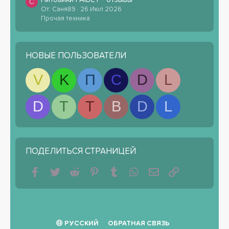
С
От: Саня89
26 Июл 2026
Прочая техника
НОВЫЕ ПОЛЬЗОВАТЕЛИ
V
K
П
С
D
L
D
T
T
B
D
L
ПОДЕЛИТЬСЯ СТРАНИЦЕЙ
Facebook
Twitter
Reddit
Pinterest
Tumblr
WhatsApp
Электронная почта
Ссылка
РУССКИЙ
ОБРАТНАЯ СВЯЗЬ