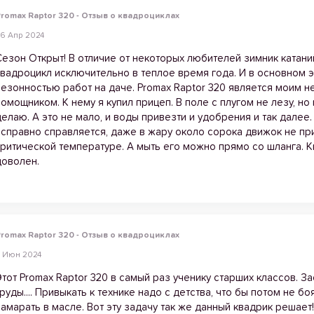
romax Raptor 320 - Отзыв о квадроциклах
6 Апр 2024
Сезон Открыт! В отличие от некоторых любителей зимник катани
квадроцикл исключительно в теплое время года. И в основном э
сезонностью работ на даче. Promax Raptor 320 является моим 
помощником. К нему я купил прицеп. В поле с плугом не лезу, но
делаю. А это не мало, и воды привезти и удобрения и так далее
исправно справляется, даже в жару около сорока движок не пр
критической температуре. А мыть его можно прямо со шланга. 
доволен.
romax Raptor 320 - Отзыв о квадроциклах
 Июн 2024
Этот Promax Raptor 320 в самый раз ученику старших классов. За
труды.... Привыкать к технике надо с детства, что бы потом не бо
замарать в масле. Вот эту задачу так же данный квадрик решает!