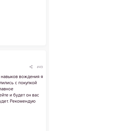
#49
з навыков вождения я
лились с покупкой
Главное
йте и будет он вас
будет. Рекомендую