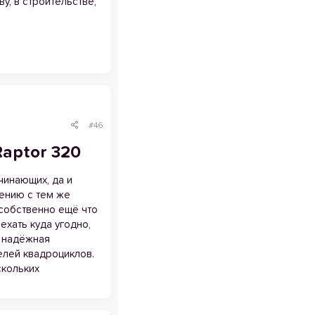
у, в строительстве,
#46
ptor 320​
чинающих, да и
ению с тем же
 собственно ещё что
ехать куда угодно,
ь надёжная
елей квадроциклов.
скольких