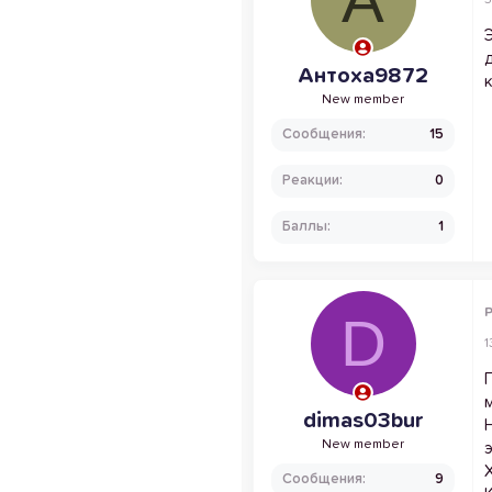
Антоха9872
к
New member
Сообщения
15
Реакции
0
Баллы
1
P
D
1
dimas03bur
New member
Сообщения
9