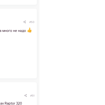
#50
а много не надо
#51
ax Raptor 320