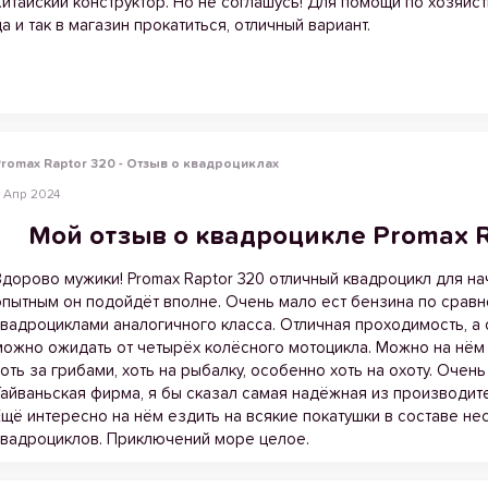
Китайский конструктор. Но не соглашусь! Для помощи по хозяйств
да и так в магазин прокатиться, отличный вариант.
romax Raptor 320 - Отзыв о квадроциклах
 Апр 2024
Мой отзыв о квадроцикле Promax Ra
Здорово мужики! Promax Raptor 320 отличный квадроцикл для на
опытным он подойдёт вполне. Очень мало ест бензина по сравн
квадроциклами аналогичного класса. Отличная проходимость, а
можно ожидать от четырёх колёсного мотоцикла. Можно на нём 
хоть за грибами, хоть на рыбалку, особенно хоть на охоту. Очен
Тайваньская фирма, я бы сказал самая надёжная из производит
Ещё интересно на нём ездить на всякие покатушки в составе не
квадроциклов. Приключений море целое.