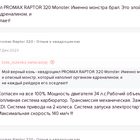
кл PROMAX RAPTOR 320 Monster. Именно монстра брал. Это злой
адреналином, и
лает!
romax Raptor 320 - Отзыв о квадроциклах
7 Дек 2023
tolik_lozenko написал(а):
Мой верный конь - квадроцикл PROMAX RAPTOR 320 Monster. Именно мо
и опасный монстр, который наполнит организм адреналином, и
не каждый рейдера его оседлает!
Согласен на все 100%. Мощность двигателя 34 л.с.Рабочий объем
Топливная система карбюратор. Трансмиссия механическая. За
CDI. Система привода на 2 колеса. Система запуска электростар
Максимальная скорость 140 км/ч !!!
romax Raptor 320 - Отзыв о квадроциклах