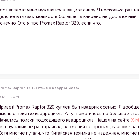
Этот аппарат явно нуждается в защите снизу. Я несколько раз на
дело не в глазах, мощность большая, а клиренс не достаточный
онечно. Это я про Promax Raptor 320, если что....
romax Raptor 320 - Отзыв о квадроциклах
3 Мар 2024
Привет! Promax Raptor 320 куплен был квадрик осенью. Я вооб
мысль о покупке квадроцикла. А тут наметилось не большое стр
Начались поиски подходящего квадроцикла. Нашел на сайте
X-M
эксплуатации не расстраивал, вложений не просил (ну кроме за
Хотя многие пугали, что Китайская техника не надежная, многие