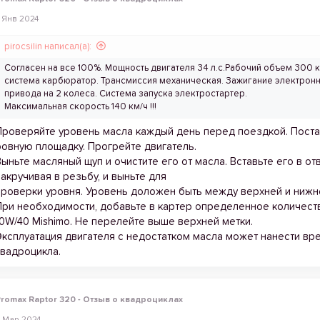
 Янв 2024
pirocsilin написал(а):
Согласен на все 100%. Мощность двигателя 34 л.с.Рабочий объем 300 к
система карбюратор. Трансмиссия механическая. Зажигание электронн
привода на 2 колеса. Система запуска электростартер.
Максимальная скорость 140 км/ч !!!
Проверяйте уровень масла каждый день перед поездкой. Поста
ровную площадку. Прогрейте двигатель.
Выньте масляный щуп и очистите его от масла. Вставьте его в от
закручивая в резьбу, и выньте для
проверки уровня. Уровень доложен быть между верхней и нижн
При необходимости, добавьте в картер определенное количест
10W/40 Mishimo. Не перелейте выше верхней метки.
Эксплуатация двигателя с недостатком масла может нанести вр
квадроцикла.
romax Raptor 320 - Отзыв о квадроциклах
 Мар 2024