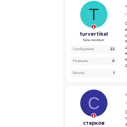
P
T
2
turvertikal
New member
Сообщения
22
Реакции
0
Баллы
1
P
С
5
старков