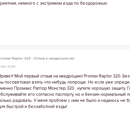
приятная, немного с экстримом езда по бездорожью.
romax Raptor 320 - Отзыв о квадроциклах
 Авг 2024
Привет! Мой первый отзыв на квадроцикл Promax Raptor 320. Бе
бы посоветовал взять что-нибудь попроще. Но если уже опреде
именно Промакс Раптор Монстер 320 , купите хорошую защиту. 
обслуживайте его согласно паспорту, но и бензин нормальный ле
только радовать. У меня проблем с ним не было и надеюсь не 
для быстрой и беззаботной езды!