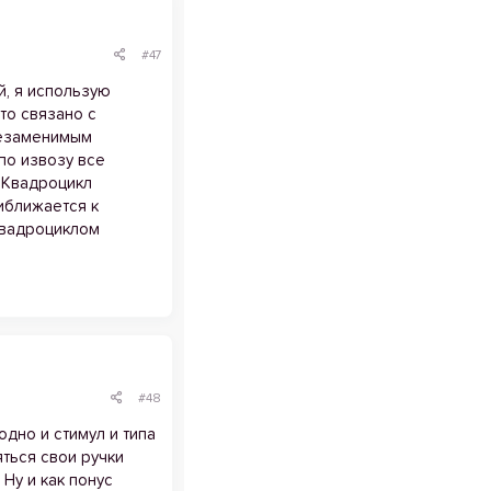
#47
й, я использую
то связано с
незаменимым
 по извозу все
. Квадроцикл
иближается к
Квадроциклом
#48
одно и стимул и типа
яться свои ручки
 Ну и как понус