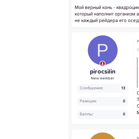
Мой верный конь - квадроци
который наполнит организм 
не каждый рейдера его осед
P
P
1
pirocsilin
New member
Сообщения
13
Реакции
0
Баллы
0
P