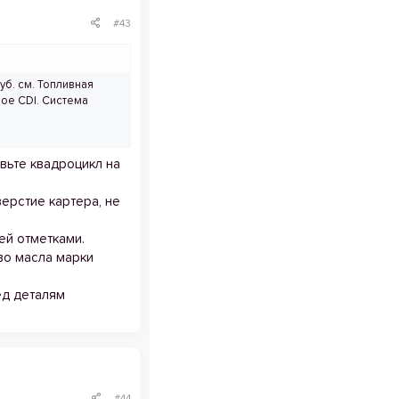
#43
уб. см. Топливная
ое CDI. Система
вьте квадроцикл на
верстие картера, не
ей отметками.
во масла марки
ед деталям
#44