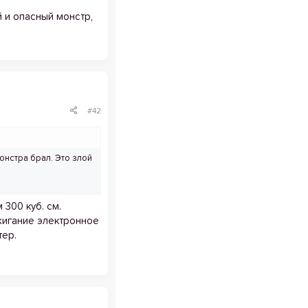
 и опасный монстр,
#42
нстра брал. Это злой
 300 куб. см.
жигание электронное
тер.