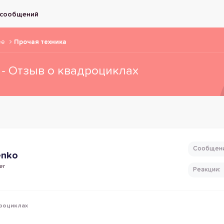
 сообщений
ее
Прочая техника
 - Отзыв о квадроциклах
Сообщен
enko
er
Реакции
дроциклах