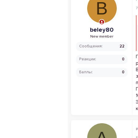
B
7
beley80
New member
Сообщения
22
Реакции
0
Баллы
0
P
А
5