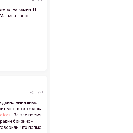
летал на камни. И
. Машина зверь
#45
ще давно вынашивал
оительство хозблока.
otors
. За все время
правки бензином).
 говорили, что прямо