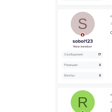
P
S
2
sobol123
New member
Сообщения
17
Реакции
0
Баллы
0
P
R
1