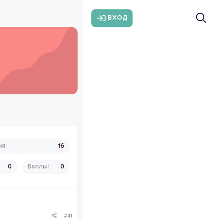
ВХОД
ия
16
0
Баллы
0
#41