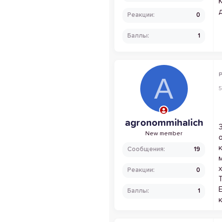
Реакции
0
Баллы
1
P
A
5
agronommihalich
New member
Сообщения
19
Реакции
0
Баллы
1