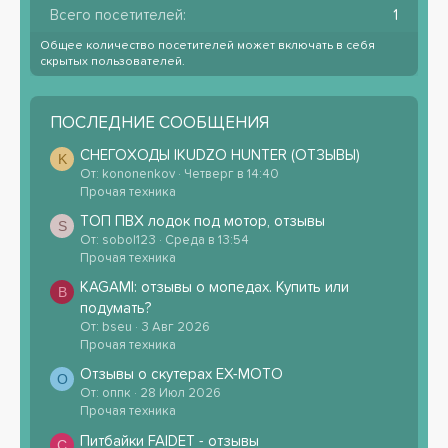
Всего посетителей
1
Общее количество посетителей может включать в себя
скрытых пользователей.
ПОСЛЕДНИЕ СООБЩЕНИЯ
СНЕГОХОДЫ IKUDZO HUNTER (ОТЗЫВЫ)
K
От: kononenkov
Четверг в 14:40
Прочая техника
ТОП ПВХ лодок под мотор, отзывы
S
От: sobol123
Среда в 13:54
Прочая техника
KAGAMI: отзывы о мопедах. Купить или
B
подумать?
От: bseu
3 Авг 2026
Прочая техника
Отзывы о скутерах EX-MOTO
О
От: оппк
28 Июл 2026
Прочая техника
Питбайки FAIDET - отзывы
С