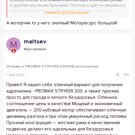
ZONGSHEN-ом, а остальная комплектация японскими узлами
и другими мировыми брендами. Поэтому и идет он уверенно и
максимально послушен управлению. Хватает комфорта и
Нажмите для раскрытия...
информации. Отличный свет. Манипуляторы, рычаги и кнопки
высокого качества - не разваливаются и не залипают. В
А моторчик то у него знатный! Моторесурс большой!
общем это лучшее, что я встретил по такой цене!
maltsev
M
New member
Отзывы о PROMAX STRYKER 200(49) (мотоциклы)
1 Апр 2025
#14
Привет! Я нашел себе отличный вариант для получения
адреналина - PROMAX STRYKER 200, а также туризма
просто для города и легкого бездорожья. Отличное
соотношение цены и качества! Мощный и экономичный
двигатель — 200-кубовый мотор обеспечивает отличную
динамику разгона и при этом умеренный расход топлива.
Прочная конструкция — жесткая рама и качественная
подвеска делают его идеальным для бездорожья.