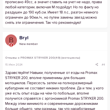
прописано 49сс, а значит ставить на учет не надо, права
любой категории, включая М подойдут. Но по факту но
раздушен до 190 куб.см. Имеет 18 л.с., разгон немного
ограничен до 90км./ч., но путем замены звезд можно
снять эти ограничения. Так что рекомендую!
Bryl
B
New member
Отзывы о PROMAX STRYKER 200(49) (мотоциклы)
15 Июн 2024
#4
Здравствуйте! Навыки, полученные от езды на Promax
STRYKER 200, вполне применимы для больших
мотоциклов. Пересесть затем на полноразмерный
кубатурник не составит никаких проблем. Да и тем, у кого
уже есть опыт езды на чём-то побольше, вполне
получится справятся с эргономикой Promax STRYKER 200.
Между этим минимото и современными дорожниками
больше общего, чем разницы, так что наработанные