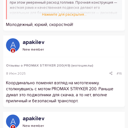
при этом умеренный расход топлива. Прочная конструкция —
жесткая рама и качественная подвеска делают его
идеальным для бездорожья. Надежные тормоза — дисковые
Нажмите для раскрытия...
тормоза (спереди и сзади) гарантируют уверенное
торможение в любых условиях. Удобная посадка —
Молодежный, юркий, скоростной!
эргономичное сиденье и продуманная геометрия рамы
обеспечивают комфорт даже на длинных дистанциях
Стильный дизайн — агрессивный внедорожный облик с яркой
apakilev
A
графикой выделяет его на дороге. Советую приобрести!
New member
Отзывы о PROMAX STRYKER 200(49) (мотоциклы)
8 Июн 2025
#16
Координально поменял взгляд на мототехнику.
столкнувшись с мотом PROMAX STRYKER 200. Раньше
думал это поджопники для скачка, а то нет, вполне
приличный и безопасный транспорт.
apakilev
A
New member