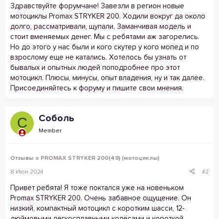
Здравствуйте форумчане! Завезли в регион новые
мотоциклы Promax STRYKER 200. Ходили вокруг да около
долго, рассматривали, щупали. Заманчивая модель и
стоит вменяемых денег. Мы с ребятами аж загорелись.
Но до этого у нас были и кого скутер у кого мопед и по
взрослому еще не катались. Хотелось бы узнать от
бывалых и опытных людей поподробнее про этот
мотоцикл. Плюсы, минусы, опыт владения, ну и так далее.
Присоединяйтесь к форуму и пишите свои мнения.
Соболь
С
Member
Отзывы о PROMAX STRYKER 200(49) (мотоциклы)
8 Июн 2024
#2
Привет ребята! Я тоже поктался уже на новеньком
Promax STRYKER 200. Очень забавное ощущение. Он
низкий, компактный мотоцикл с коротким шасси, 12-
дюймовыми легкосплавными колёсами и короткой