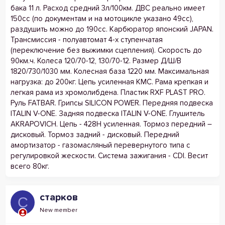
бака 11 л. Расход средний 3л/100км. ДВС реально имеет
150cc (по документам и на мотоцикле указано 49сс),
раздушить можно до 190сс. Карбюратор японский JAPAN.
Трансмиссия - полуавтомат 4-х ступенчатая
(переключение без выжимки сцепления). Скорость до
90км.ч. Колеса 120/70-12, 130/70-12. Размер Д/Ш/В
1820/730/1030 мм. Колесная база 1220 мм. Максимальная
нагрузка: до 200кг. Цепь усиленная KMC. Рама крепкая и
легкая рама из хромолибдена. Пластик RXF PLAST PRO.
Руль FATBAR. Грипсы SILICON POWER. Передняя подвеска
ITALIN V-ONE. Задняя подвеска ITALIN V-ONE. Глушитель
AKRAPOVICH. Цепь - 428Н усиленная. Тормоз передний –
дисковый. Тормоз задний - дисковый. Передний
амортизатор - газомасляный перевернутого типа с
регулировкой жескости. Система зажигания - CDI. Весит
всего 80кг.
старков
С
New member