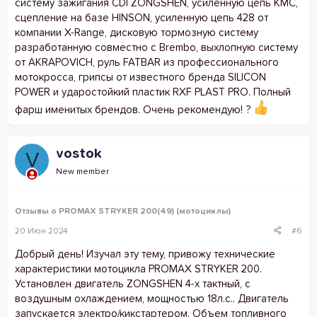
систему зажигания CDI ZONGSHEN, усиленную цепь KMC,
сцепление на базе HINSON, усиленную цепь 428 от
компании X-Range, дисковую тормозную систему
разработанную совместно с Brembo, выхлопную систему
от AKRAPOVICH, руль FATBAR из профессионального
мотокросса, грипсы от известного бренда SILICON
POWER и ударостойкий пластик RXF PLAST PRO. Полный
фарш именитых брендов. Очень рекомендую! ?
vostok
V
New member
Отзывы о PROMAX STRYKER 200(49) (мотоциклы)
20 Июн 2024
#6
Добрый день! Изучал эту тему, привожу технические
характеристики мотоцикла PROMAX STRYKER 200.
Установлен двигатель ZONGSHEN 4-х тактный, с
воздушным охлаждением, мощностью 18л.с.. Двигатель
запускается электро/кикстартером. Объем топливного