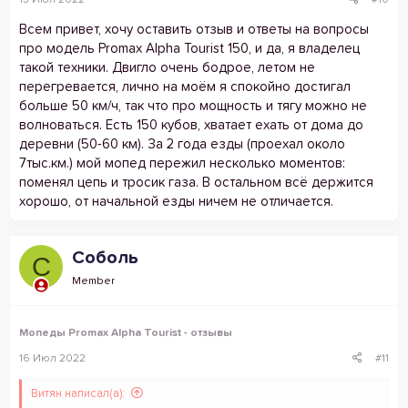
15 Июл 2022
#10
Всем привет, хочу оставить отзыв и ответы на вопросы
про модель Promax Alpha Tourist 150, и да, я владелец
такой техники. Двигло очень бодрое, летом не
перегревается, лично на моём я спокойно достигал
больше 50 км/ч, так что про мощность и тягу можно не
волноваться. Есть 150 кубов, хватает ехать от дома до
деревни (50-60 км). За 2 года езды (проехал около
7тыс.км.) мой мопед пережил несколько моментов:
поменял цепь и тросик газа. В остальном всё держится
хорошо, от начальной езды ничем не отличается.
Соболь
С
Member
Мопеды Promax Alpha Tourist - отзывы
16 Июл 2022
#11
Витян написал(а):