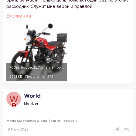
брать запчасти. Только цепь поменял один раз, но это же
расходник. Служит мне верой и правдой
Вложения
700r2t9squezhz7du1ard9mown3i90xn.jpg
257.1 KB · Просмотры: 379
World
W
Member
Мопеды Promax Alpha Tourist - отзывы
18 Июл 2022
#16