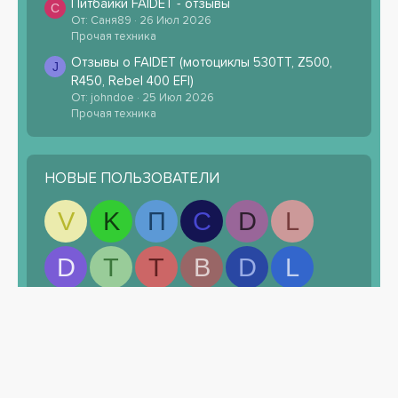
Питбайки FAIDET - отзывы
С
От: Саня89
26 Июл 2026
Прочая техника
Отзывы о FAIDET (мотоциклы 530TT, Z500,
J
R450, Rebel 400 EFI)
От: johndoe
25 Июл 2026
Прочая техника
НОВЫЕ ПОЛЬЗОВАТЕЛИ
V
K
П
С
D
L
D
T
T
B
D
L
ПОДЕЛИТЬСЯ СТРАНИЦЕЙ
Facebook
Twitter
Reddit
Pinterest
Tumblr
WhatsApp
Электронная почта
Ссылка