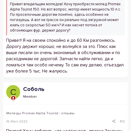
Привет владельцам мопедов! Хочу приобрести мопед Promax
Alpha Tourist 150. Но вот вопрос, мотор имеет мощность 10 л.с.
По проселочным дорогам понятно, здесь особенно не
погазуешь. А вот на трассе он реально под загрузкой может
ехать со скоростью 50 км/ч? И как насчет потока от
обгоняющих фур, держит дорогу?
Привет! Я на своем спокойно и до 60 Км разгоняюсь.
Дорогу держит хорошо, не волнуйся за это. Плюс как
выше писали он очень экономный, в обслуживании и по
расходникам не дорогой. Запчасти найти легко, да и
ломаться там особо нечему. То сам ему делаю, отъездил
уже более 5 тыс. Не жалуюсь.
Соболь
С
Member
Мопеды Promax Alpha Tourist - отзывы
16 Июл 2022
#12