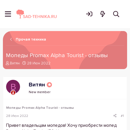
Прочая техника
Мопеды Promax Alpha Tourist - отзывы
А
Д
Витян
28 Июн 2022
в
а
т
т
о
а
Витян
В
р
н
т
а
New member
е
ч
м
а
ы
л
Мопеды Promax Alpha Tourist - отзывы
а
28 Июн 2022
#1
Привет владельцам мопедов! Хочу приобрести мопед