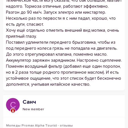
технической части могу сказать, что бак большой, хватает
надолго. Тормоза отличные, работают эффективно.
Разгон до 90 км/ч. Запуск электро или кикстартер.
Несколько раз по первости я с ним падал, хорошо, что
есть дуги, спасают.
Хочу ещё отдельно отметить внешний вид мотика, очень
приятный глазу.
Поставил удлинители переднего брызговика, чтобы из
под переднего колеса грязь не попадала на двигатель.
До этого отрегулировал клапана, поменяно масло.
Аккумулятор заряжен зарядником. Настроено сцепление.
Поменян воздушный фильтр (добавил еще один поролон,
но в 2 раза толще родного пропитанное маслом). И есть
устойчивое ощущение, что этот список будет бесконечно
дополнятся, учитывая китайское качество.
Санч
С
New member
Мопеды Promax Alpha Tourist - отзывы