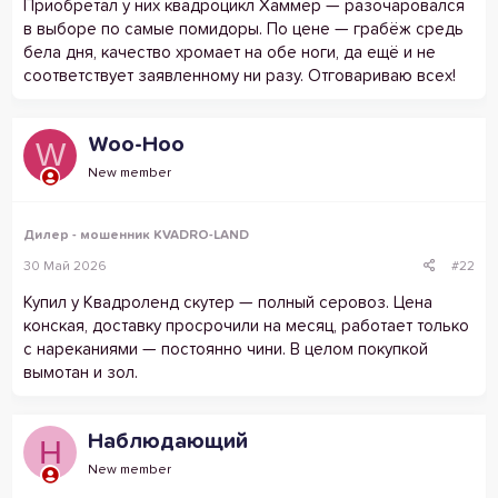
Приобретал у них квадроцикл Хаммер — разочаровался
в выборе по самые помидоры. По цене — грабёж средь
бела дня, качество хромает на обе ноги, да ещё и не
соответствует заявленному ни разу. Отговариваю всех!
Woo-Hoo
W
New member
Дилер - мошенник KVADRO-LAND
30 Май 2026
#22
Купил у Квадроленд скутер — полный серовоз. Цена
конская, доставку просрочили на месяц, работает только
с нареканиями — постоянно чини. В целом покупкой
вымотан и зол.
Наблюдающий
Н
New member