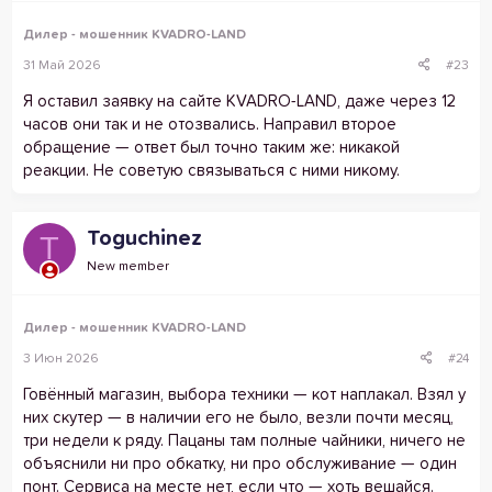
Дилер - мошенник KVADRO-LAND
31 Май 2026
#23
Я оставил заявку на сайте KVADRO-LAND, даже через 12
часов они так и не отозвались. Направил второе
обращение — ответ был точно таким же: никакой
реакции. Не советую связываться с ними никому.
Toguchinez
T
New member
Дилер - мошенник KVADRO-LAND
3 Июн 2026
#24
Говённый магазин, выбора техники — кот наплакал. Взял у
них скутер — в наличии его не было, везли почти месяц,
три недели к ряду. Пацаны там полные чайники, ничего не
объяснили ни про обкатку, ни про обслуживание — один
понт. Сервиса на месте нет, если что — хоть вешайся.