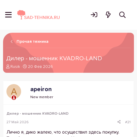
Прочая техника
Дилер - мошенник KVADRO-LAND
А
Д
Rusik
20 Фев 2026
в
а
т
т
о
а
apeiron
A
р
н
т
а
New member
е
ч
м
а
ы
л
Дилер - мошенник KVADRO-LAND
а
27 Май 2026
#21
Лично я, дико жалею, что осуществил здесь покупку.