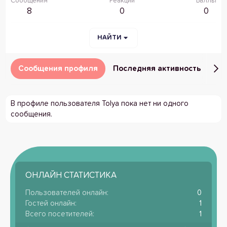
Сообщения
Реакции
Баллы
8
0
0
НАЙТИ
Сообщения профиля
Последняя активность
Пу
В профиле пользователя Tolya пока нет ни одного
сообщения.
ОНЛАЙН СТАТИСТИКА
Пользователей онлайн
0
Гостей онлайн
1
Всего посетителей
1