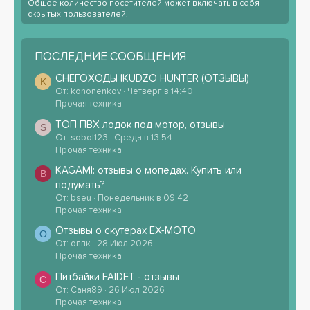
Общее количество посетителей может включать в себя
скрытых пользователей.
ПОСЛЕДНИЕ СООБЩЕНИЯ
СНЕГОХОДЫ IKUDZO HUNTER (ОТЗЫВЫ)
K
От: kononenkov
Четверг в 14:40
Прочая техника
ТОП ПВХ лодок под мотор, отзывы
S
От: sobol123
Среда в 13:54
Прочая техника
KAGAMI: отзывы о мопедах. Купить или
B
подумать?
От: bseu
Понедельник в 09:42
Прочая техника
Отзывы о скутерах EX-MOTO
О
От: оппк
28 Июл 2026
Прочая техника
Питбайки FAIDET - отзывы
С
От: Саня89
26 Июл 2026
Прочая техника