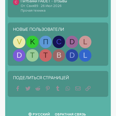
Питбайки FAIDET - отзывы
С
От: Саня89
26 Июл 2026
Прочая техника
НОВЫЕ ПОЛЬЗОВАТЕЛИ
V
K
П
С
D
L
D
T
T
B
D
L
ПОДЕЛИТЬСЯ СТРАНИЦЕЙ
Facebook
Twitter
Reddit
Pinterest
Tumblr
WhatsApp
Электронная почта
Ссылка
РУССКИЙ
ОБРАТНАЯ СВЯЗЬ