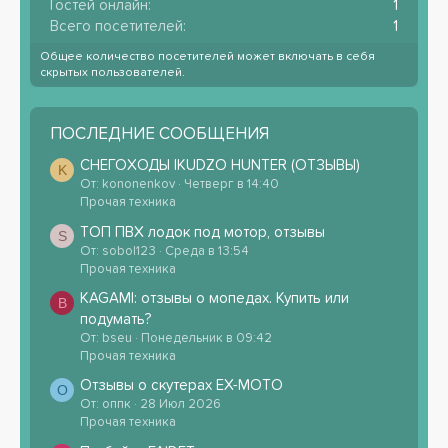
Гостей онлайн
1
Всего посетителей
1
Общее количество посетителей может включать в себя
скрытых пользователей.
ПОСЛЕДНИЕ СООБЩЕНИЯ
СНЕГОХОДЫ IKUDZO HUNTER (ОТЗЫВЫ)
K
От: kononenkov
Четверг в 14:40
Прочая техника
ТОП ПВХ лодок под мотор, отзывы
S
От: sobol123
Среда в 13:54
Прочая техника
KAGAMI: отзывы о мопедах. Купить или
B
подумать?
От: bseu
Понедельник в 09:42
Прочая техника
Отзывы о скутерах EX-MOTO
О
От: оппк
28 Июл 2026
Прочая техника