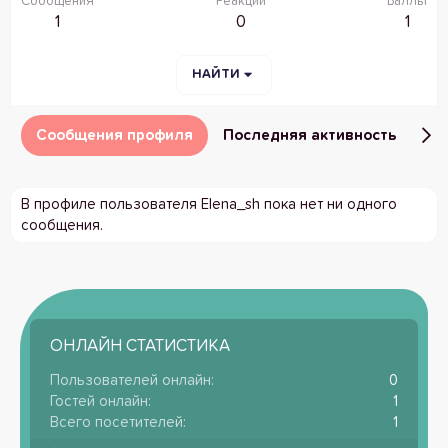
Сообщения
Реакции
Баллы
1
0
1
НАЙТИ
Сообщения профиля
Последняя активность
Пу
В профиле пользователя Elena_sh пока нет ни одного
сообщения.
ОНЛАЙН СТАТИСТИКА
Пользователей онлайн
0
Гостей онлайн
1
Всего посетителей
1