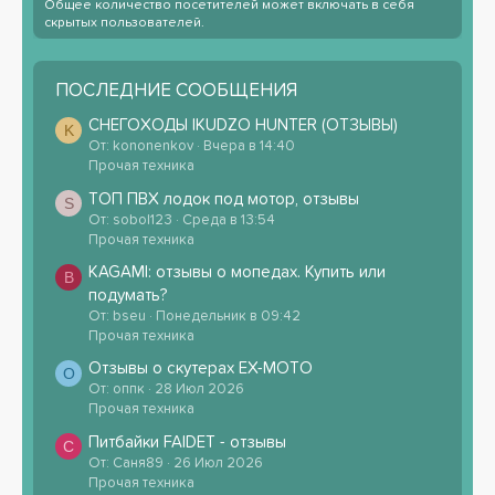
Общее количество посетителей может включать в себя
скрытых пользователей.
ПОСЛЕДНИЕ СООБЩЕНИЯ
СНЕГОХОДЫ IKUDZO HUNTER (ОТЗЫВЫ)
K
От: kononenkov
Вчера в 14:40
Прочая техника
ТОП ПВХ лодок под мотор, отзывы
S
От: sobol123
Среда в 13:54
Прочая техника
KAGAMI: отзывы о мопедах. Купить или
B
подумать?
От: bseu
Понедельник в 09:42
Прочая техника
Отзывы о скутерах EX-MOTO
О
От: оппк
28 Июл 2026
Прочая техника
Питбайки FAIDET - отзывы
С
От: Саня89
26 Июл 2026
Прочая техника