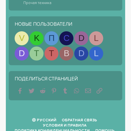
Прочая техника
НОВЫЕ ПОЛЬЗОВАТЕЛИ
V
K
П
С
D
L
D
T
T
B
D
L
ПОДЕЛИТЬСЯ СТРАНИЦЕЙ
Facebook
Twitter
Reddit
Pinterest
Tumblr
WhatsApp
Электронная почта
Ссылка
РУССКИЙ
ОБРАТНАЯ СВЯЗЬ
УСЛОВИЯ И ПРАВИЛА
ПОЛИТИКА КОНФИДЕНЦИАЛЬНОСТИ
ПОМОЩЬ