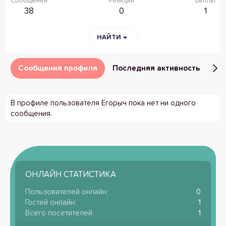
Сообщения
Реакции
Баллы
38
0
1
НАЙТИ
Сообщения профиля
Последняя активность
Пу
В профиле пользователя Егорыч пока нет ни одного
сообщения.
ОНЛАЙН СТАТИСТИКА
Пользователей онлайн
0
Гостей онлайн
1
Всего посетителей
1