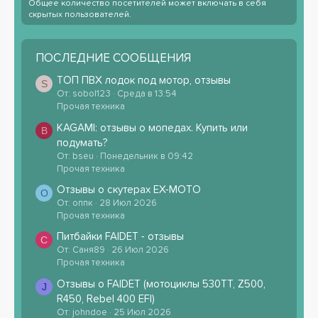
Общее количество посетителей может включать в себя
скрытых пользователей.
ПОСЛЕДНИЕ СООБЩЕНИЯ
ТОП ПВХ лодок под мотор, отзывы
S
От: sobol123
Среда в 13:54
Прочая техника
KAGAMI: отзывы о мопедах. Купить или
B
подумать?
От: bseu
Понедельник в 09:42
Прочая техника
Отзывы о скутерах EX-MOTO
О
От: оппк
28 Июл 2026
Прочая техника
Питбайки FAIDET - отзывы
С
От: Саня89
26 Июл 2026
Прочая техника
Отзывы о FAIDET (мотоциклы 530TT, Z500,
J
R450, Rebel 400 EFI)
От: johndoe
25 Июл 2026