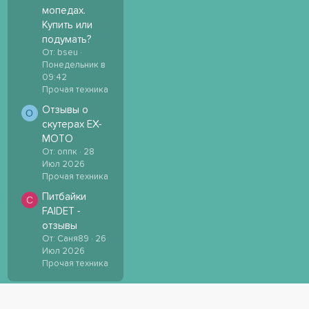
мопедах.
Купить или
подумать?
От: bseu
Понедельник в
09:42
Прочая техника
Отзывы о
О
скутерах EX-
MOTO
От: оппк
28
Июл 2026
Прочая техника
Питбайки
С
FAIDET -
отзывы
От: Саня89
26
Июл 2026
Прочая техника