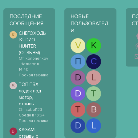
ПОСЛЕДНИЕ
НОВЫЕ
П
СООБЩЕНИЯ
ПОЛЬЗОВАТЕЛ
С
И
СНЕГОХОДЫ
K
IKUDZO
V
K
HUNTER
(ОТЗЫВЫ)
П
С
От: kononenkov
Четверг в
14:40
D
L
Прочая техника
ТОП ПВХ
S
D
T
лодок под
мотор,
отзывы
T
B
От: sobol123
Среда в 13:54
Прочая техника
D
L
KAGAMI:
B
отзывы о