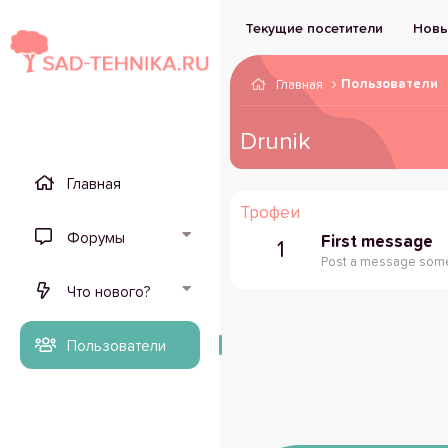
Текущие посетители
Новы
Пользователи
Главная
Drunik
Главная
Трофеи
Форумы
First message
1
Post a message somew
Что нового?
Пользователи