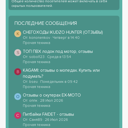
Общее количество посетителей может включать в себя
скрытых пользователей.
ПОСЛЕДНИЕ СООБЩЕНИЯ
СНЕГОХОДЫ IKUDZO HUNTER (ОТЗЫВЫ)
K
От: kononenkov
Четверг в 14:40
Прочая техника
ТОП ПВХ лодок под мотор, отзывы
S
От: sobol123
Среда в 13:54
Прочая техника
KAGAMI: отзывы о мопедах. Купить или
B
подумать?
От: bseu
Понедельник в 09:42
Прочая техника
Отзывы о скутерах EX-MOTO
О
От: оппк
28 Июл 2026
Прочая техника
Питбайки FAIDET - отзывы
С
От: Саня89
26 Июл 2026
Прочая техника