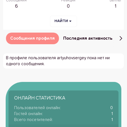
Сообщения
Реакции
Баллы
6
0
1
НАЙТИ
Сообщения профиля
Последняя активность
Пу
В профиле пользователя artyuhovsergey пока нет ни
одного сообщения.
ОНЛАЙН СТАТИСТИКА
Пользователей онлайн
0
Гостей онлайн
1
Всего посетителей
1