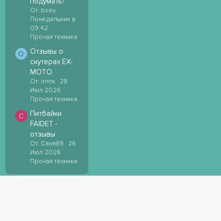
подумать?
От: bseu
Понедельник в
09:42
Прочая техника
Отзывы о
О
скутерах EX-
MOTO
От: оппк
28
Июл 2026
Прочая техника
Питбайки
С
FAIDET -
отзывы
От: Саня89
26
Июл 2026
Прочая техника
СВЯЗЬ
УСЛОВИЯ И ПРАВИЛА
ПОЛИТИКА КОНФИДЕНЦИАЛЬН
ГЛАВНАЯ
R