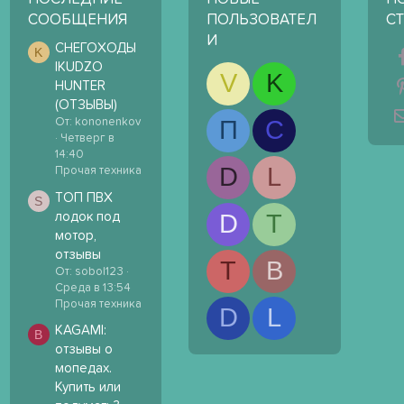
СООБЩЕНИЯ
ПОЛЬЗОВАТЕЛ
С
И
СНЕГОХОДЫ
K
IKUDZO
V
K
HUNTER
(ОТЗЫВЫ)
П
С
От: kononenkov
Четверг в
14:40
D
L
Прочая техника
ТОП ПВХ
S
D
T
лодок под
мотор,
отзывы
T
B
От: sobol123
Среда в 13:54
Прочая техника
D
L
KAGAMI:
B
отзывы о
мопедах.
Купить или