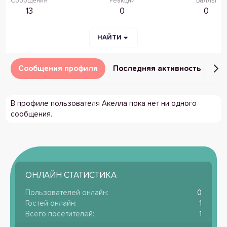
Сообщения
Реакции
Баллы
13
0
0
НАЙТИ
Сообщения профиля
Последняя активность
Пу
В профиле пользователя Акелла пока нет ни одного
сообщения.
ОНЛАЙН СТАТИСТИКА
Пользователей онлайн
0
Гостей онлайн
1
Всего посетителей
1