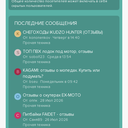
Общее количество посетителей может включать в себя
скрытых пользователей.
ПОСЛЕДНИЕ СООБЩЕНИЯ
СНЕГОХОДЫ IKUDZO HUNTER (ОТЗЫВЫ)
K
От: kononenkov
Четверг в 14:40
Прочая техника
ТОП ПВХ лодок под мотор, отзывы
S
От: sobol123
Среда в 13:54
Прочая техника
KAGAMI: отзывы о мопедах. Купить или
B
подумать?
От: bseu
Понедельник в 09:42
Прочая техника
Отзывы о скутерах EX-MOTO
О
От: оппк
28 Июл 2026
Прочая техника
Питбайки FAIDET - отзывы
С
От: Саня89
26 Июл 2026
Прочая техника